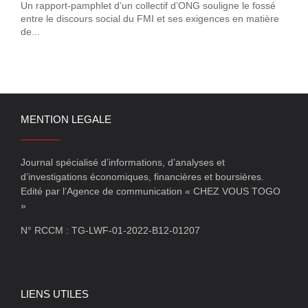
Un rapport-pamphlet d’un collectif d’ONG souligne le fossé
entre le discours social du FMI et ses exigences en matière
de...
MENTION LEGALE
Journal spécialisé d’informations, d’analyses et
d’investigations économiques, financières et boursières.
Edité par l’Agence de communication « CHEZ VOUS TOGO
»
N° RCCM : TG-LWF-01-2022-B12-01207
LIENS UTILES