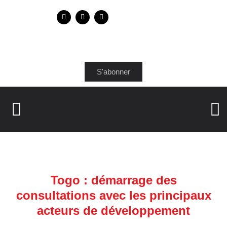
S'abonner
Togo : démarrage des
consultations avec les principaux
acteurs de développement