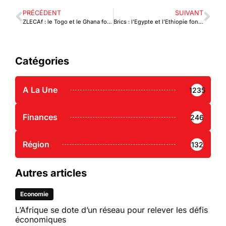
PRÉCÉDENT
SUIVANT
ZLECAf : le Togo et le Ghana font front commun
Brics : l’Egypte et l’Ethiopie font leur entrée
Catégories
A La Une
1235
Finances
246
Région
132
Autres articles
Economie
L’Afrique se dote d’un réseau pour relever les défis
économiques