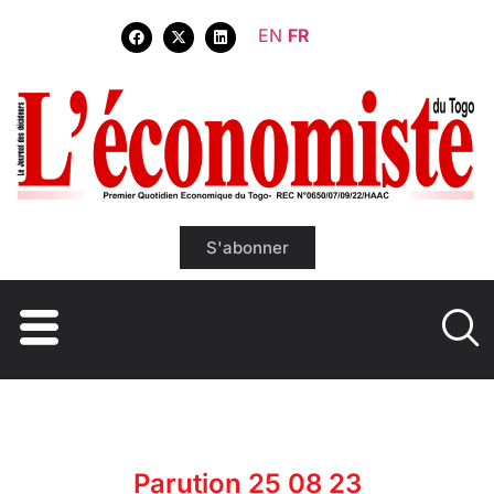
EN
FR
S'abonner
Parution 25 08 23