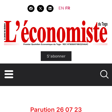
EN
FR
S'abonner
Parution 26 07 23