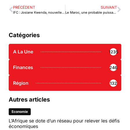
PRÉCÉDENT
SUIVANT
IFC : Josiane Kwenda, nouvelle responsable pays pour le Togo
Le Maroc, une probable puissance régionale?
Catégories
A La Une
1235
Finances
246
Région
132
Autres articles
Economie
L’Afrique se dote d’un réseau pour relever les défis
économiques