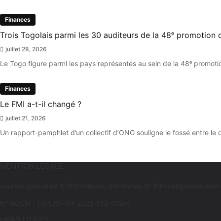
Finances
Trois Togolais parmi les 30 auditeurs de la 48ᵉ promotio
juillet 28, 2026
Le Togo figure parmi les pays représentés au sein de la 48ᵉ promoti
Finances
Le FMI a-t-il changé ?
juillet 21, 2026
Un rapport-pamphlet d’un collectif d’ONG souligne le fossé entre le 
MENTION LEGALE
Journal spécialisé d’informations, d’analyses et d’investigations 
N° RCCM : TG-LWF-01-2022-B12-01207
LIENS UTILES