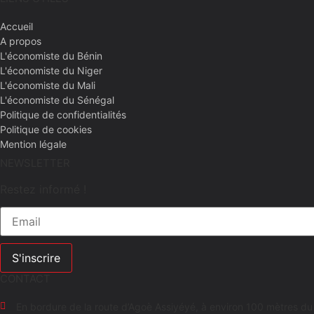
Accueil
A propos
L'économiste du Bénin
L'économiste du Niger
L'économiste du Mali
L'économiste du Sénégal
Politique de confidentialités
Politique de cookies
Mention légale
NEWSLETTER
Restez informé !
S'inscrire
CONTACT
En bordure de la route d’Agoè Assiyéyé, à environ 100 mètres d