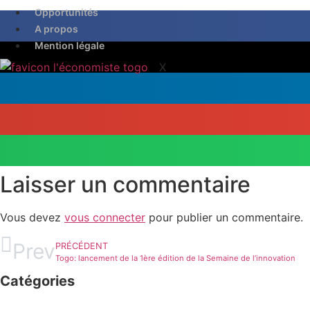
Opportunités
A propos
Mention légale
X
Laisser un commentaire
Vous devez
vous connecter
pour publier un commentaire.
Prev
PRÉCÉDENT
Togo: lancement de la 1ère édition de la Semaine de l’innovation
Catégories