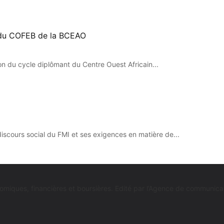
n du COFEB de la BCEAO
on du cycle diplômant du Centre Ouest Africain...
discours social du FMI et ses exigences en matière de...
économiques, financières et boursières. Edité par l’Agence de commu