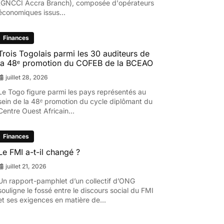
(GNCCI Accra Branch), composée d'opérateurs
économiques issus...
Finances
Trois Togolais parmi les 30 auditeurs de
la 48ᵉ promotion du COFEB de la BCEAO
juillet 28, 2026
Le Togo figure parmi les pays représentés au
sein de la 48ᵉ promotion du cycle diplômant du
Centre Ouest Africain...
Finances
Le FMI a-t-il changé ?
juillet 21, 2026
Un rapport-pamphlet d’un collectif d’ONG
souligne le fossé entre le discours social du FMI
et ses exigences en matière de...