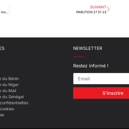
SUIVANT
Autonomisation et entrepreneuriat : le Togo à l’école du modèle marocain
PARUTION 27 01 23
ES
NEWSLETTER
Restez informé !
e du Bénin
e du Niger
e du Mali
S'inscrire
e du Sénégal
confidentialités
 cookies
ale