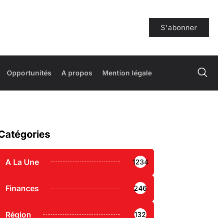
S'abonner
Opportunités
A propos
Mention légale
Catégories
A La Une
1234
Finances
246
Région
132