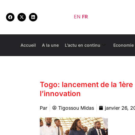
EN
FR
Accueil
A la une
L’actu en continu
Economie
Togo: lancement de la 1ère
l’innovation
Par
Tigossou Midas
janvier 26, 