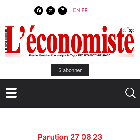
EN
FR
S'abonner
Parution 27 06 23