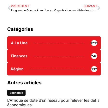
PRÉCÉDENT
SUIVANT
Programme Compact : renforcer l’implication du secteur privé togolais
Organisation mondiale des douanes : Ian Saunders, nouveau SG
Catégories
A La Une
1235
Finances
246
Région
132
Autres articles
Economie
L’Afrique se dote d’un réseau pour relever les défis
économiques