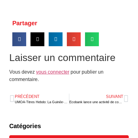
Partager
Laisser un commentaire
Vous devez
vous connecter
pour publier un
commentaire.
PRÉCÉDENT
SUIVANT
UMOA-Titres Hebdo: La Guinée-Bissau, le Mali et le Togo mobilisent 49 milliards FCFA
Ecobank lance une activité de conservation au Nigeria
Catégories