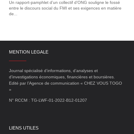
Un rapport-pamphlet d’un collectif d’ONG souligne le fossé
entre le discours social du FMI et ses exigences en matière
de...
MENTION LEGALE
Journal spécialisé d’informations, d’analyses et
d’investigations économiques, financières et boursières.
Edité par l’Agence de communication « CHEZ VOUS TOGO
»
N° RCCM : TG-LWF-01-2022-B12-01207
LIENS UTILES