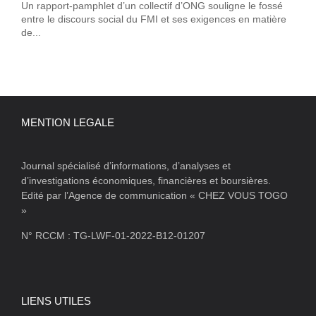
Un rapport-pamphlet d’un collectif d’ONG souligne le fossé
entre le discours social du FMI et ses exigences en matière
de...
MENTION LEGALE
Journal spécialisé d’informations, d’analyses et
d’investigations économiques, financières et boursières.
Edité par l’Agence de communication « CHEZ VOUS TOGO
»
N° RCCM : TG-LWF-01-2022-B12-01207
LIENS UTILES