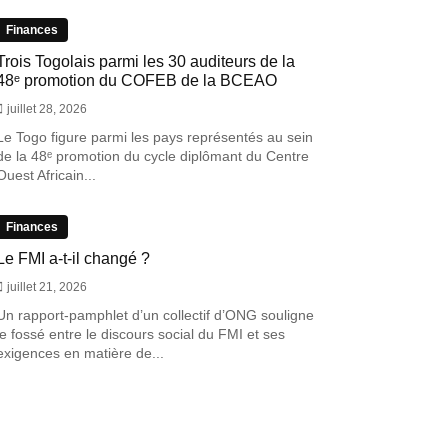
Finances
Trois Togolais parmi les 30 auditeurs de la
48ᵉ promotion du COFEB de la BCEAO
juillet 28, 2026
Le Togo figure parmi les pays représentés au sein
de la 48ᵉ promotion du cycle diplômant du Centre
Ouest Africain...
Finances
Le FMI a-t-il changé ?
juillet 21, 2026
Un rapport-pamphlet d’un collectif d’ONG souligne
le fossé entre le discours social du FMI et ses
exigences en matière de...