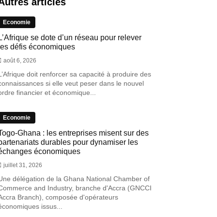
Autres articles
Economie
L’Afrique se dote d’un réseau pour relever
les défis économiques
août 6, 2026
L’Afrique doit renforcer sa capacité à produire des
connaissances si elle veut peser dans le nouvel
ordre financier et économique...
Economie
Togo-Ghana : les entreprises misent sur des
partenariats durables pour dynamiser les
échanges économiques
juillet 31, 2026
Une délégation de la Ghana National Chamber of
Commerce and Industry, branche d'Accra (GNCCI
Accra Branch), composée d'opérateurs
économiques issus...