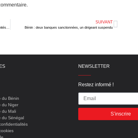
commentaire.
SUIVANT
SIALO 2022 : Des entrepreneurs sensibilisés sur les opportunités de la ZLECAF
Bénin : deux banques sanctionnées, un dirigeant suspendu
LES
NEWSLETTER
Restez informé !
e du Bénin
 du Niger
 du Mali
S'inscrire
e du Sénégal
confidentialités
cookies
le