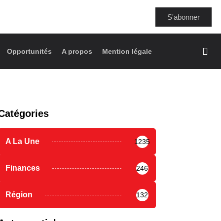
S'abonner
Opportunités
A propos
Mention légale
Catégories
A La Une
1235
Finances
246
Région
132