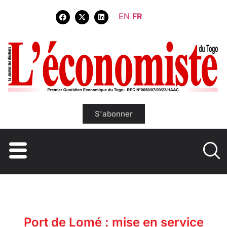
EN
FR
S'abonner
Port de Lomé : mise en service