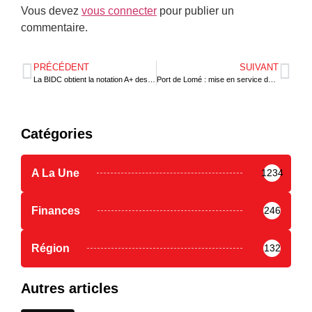
Vous devez
vous connecter
pour publier un
commentaire.
PRÉCÉDENT
SUIVANT
La BIDC obtient la notation A+ des pairs de l’AIAFD
Port de Lomé : mise en service de nouvelles infrastructures
Catégories
A La Une
1234
Finances
246
Région
132
Autres articles