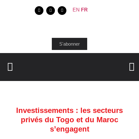
EN
FR
S'abonner
Investissements : les secteurs
privés du Togo et du Maroc
s’engagent