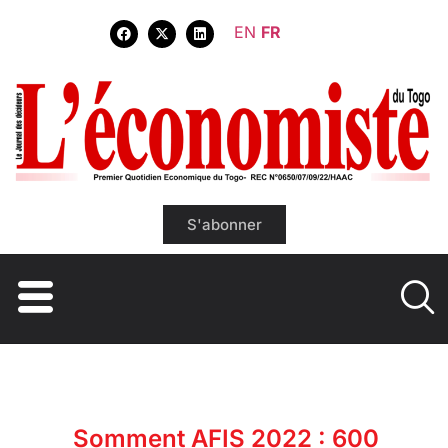
EN
FR
S'abonner
Somment AFIS 2022 : 600