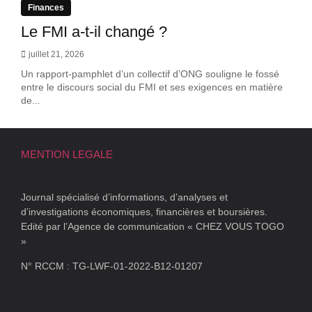
Finances
Le FMI a-t-il changé ?
juillet 21, 2026
Un rapport-pamphlet d’un collectif d’ONG souligne le fossé
entre le discours social du FMI et ses exigences en matière
de...
MENTION LEGALE
Journal spécialisé d’informations, d’analyses et
d’investigations économiques, financières et boursières.
Edité par l’Agence de communication « CHEZ VOUS TOGO
»
N° RCCM : TG-LWF-01-2022-B12-01207