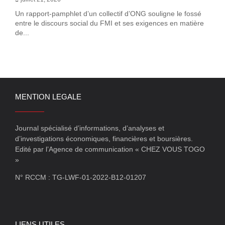
Un rapport-pamphlet d’un collectif d’ONG souligne le fossé
entre le discours social du FMI et ses exigences en matière
de...
MENTION LEGALE
Journal spécialisé d’informations, d’analyses et
d’investigations économiques, financières et boursières.
Edité par l’Agence de communication « CHEZ VOUS TOGO
»
N° RCCM : TG-LWF-01-2022-B12-01207
LIENS UTILES