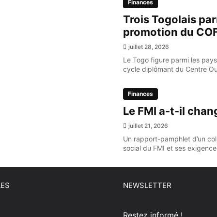
Finances
Trois Togolais par
promotion du CO
juillet 28, 2026
Le Togo figure parmi les pays
cycle diplômant du Centre Oue
Finances
Le FMI a-t-il chan
juillet 21, 2026
Un rapport-pamphlet d’un coll
social du FMI et ses exigence
LES
NEWSLETTER
Restez informé !