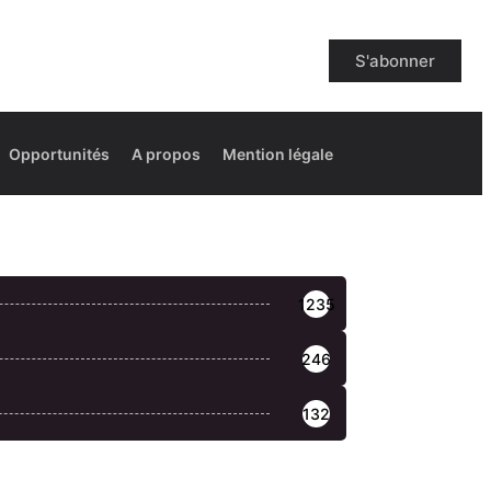
S'abonner
Opportunités
A propos
Mention légale
1235
246
132