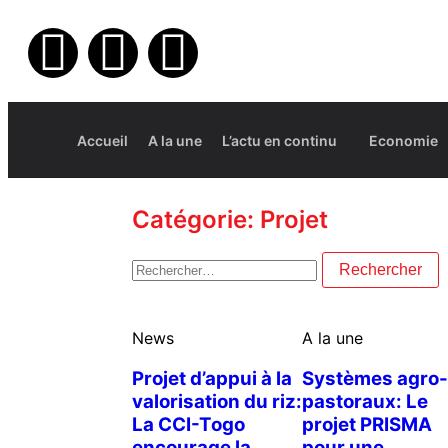
Accueil
A la une
L’actu en continu
Economie
Catégorie: Projet
News
A la une
Projet d’appui à la
Systèmes agro-
valorisation du riz:
pastoraux: Le
La CCI-Togo
projet PRISMA
encourage la
pour une