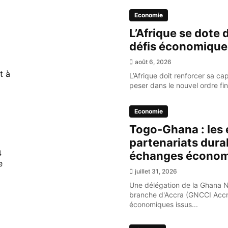
Economie
L’Afrique se dote 
défis économique
août 6, 2026
t à
L’Afrique doit renforcer sa ca
peser dans le nouvel ordre fi
Economie
Togo-Ghana : les 
partenariats dura
4
échanges économ
e
juillet 31, 2026
Une délégation de la Ghana 
branche d'Accra (GNCCI Accr
économiques issus...