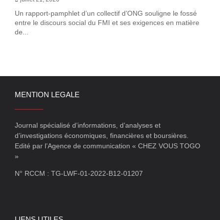
Un rapport-pamphlet d’un collectif d’ONG souligne le fossé
entre le discours social du FMI et ses exigences en matière
de...
MENTION LEGALE
Journal spécialisé d’informations, d’analyses et
d’investigations économiques, financières et boursières.
Edité par l’Agence de communication « CHEZ VOUS TOGO
»
N° RCCM : TG-LWF-01-2022-B12-01207
LIENS UTILES