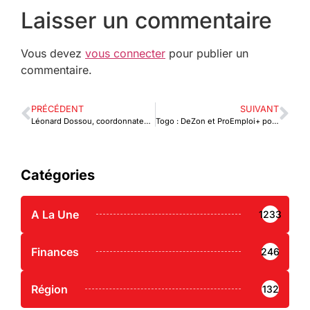
Laisser un commentaire
Vous devez
vous connecter
pour publier un
commentaire.
PRÉCÉDENT
SUIVANT
Léonard Dossou, coordonnateur de la Plateforme des médias de l’UEMOA : « Il est très important de renforcer les capacités de nos médias »
Togo : DeZon et ProEmploi+ pour l’égalité de genre
Catégories
A La Une
1233
Finances
246
Région
132