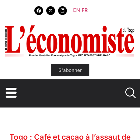
EN
FR
S'abonner
Togo : Café et cacao à l’assaut de