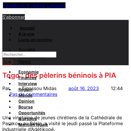
Facebook
X-twitter
Linkedin
S'abonner
Accueil
A la une
L’actu en continu
Société
Evénements
News
Economie
Togo : des pèlerins béninois à PIA
Finances
Interview
Par
Tigossou Midas
août 16, 2023
12:44
Région
Pas de commentaires
Monde
Opinion
Bourse
Opportunités
Une vingtaine de jeunes chrétiens de la Cathédrale de
A propos
Parakou, au Bénin, a visité le jeudi passé la Plateforme
Mention légale
Industrielle d’Adétikopé.