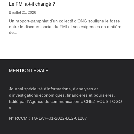
Le FMI a-t-il changé ?
juillet 21, 2026
Un rapport-pamphlet d’un collectif d’ONG souligne le fossé
entre le discours social du FMI et ses exigences en matière
de...
MENTION LEGALE
Journal spécialisé d’informations, d’analyses et
d’investigations économiques, financières et boursières.
Edité par l’Agence de communication « CHEZ VOUS TOGO
»
N° RCCM : TG-LWF-01-2022-B12-01207