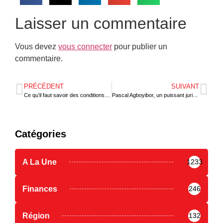
Laisser un commentaire
Vous devez
vous connecter
pour publier un
commentaire.
PRÉCÉDENT
SUIVANT
Ce qu’il faut savoir des conditions de protection dans l’espace OAPI
Pascal Agboyibor, un puissant juriste togolais
Catégories
A La Une
1233
Finances
246
Région
132