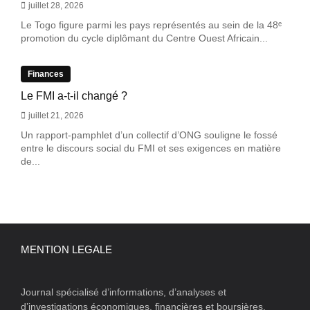
juillet 28, 2026
Le Togo figure parmi les pays représentés au sein de la 48ᵉ
promotion du cycle diplômant du Centre Ouest Africain...
Finances
Le FMI a-t-il changé ?
juillet 21, 2026
Un rapport-pamphlet d’un collectif d’ONG souligne le fossé
entre le discours social du FMI et ses exigences en matière
de...
MENTION LEGALE
Journal spécialisé d’informations, d’analyses et
d’investigations économiques, financières et boursières.