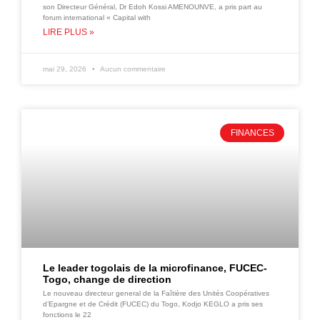
son Directeur Général, Dr Edoh Kossi AMENOUNVE, a pris part au
forum international « Capital with
LIRE PLUS »
mai 29, 2026
Aucun commentaire
FINANCES
Le leader togolais de la microfinance, FUCEC-
Togo, change de direction
Le nouveau directeur general de la Faîtière des Unités Coopératives
d’Epargne et de Crédit (FUCEC) du Togo, Kodjo KEGLO a pris ses
fonctions le 22