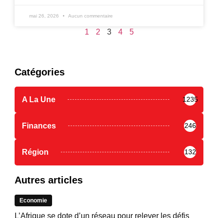
mai 26, 2026
Aucun commentaire
1
2
3
4
5
Catégories
A La Une
1235
Finances
246
Région
132
Autres articles
Economie
L’Afrique se dote d’un réseau pour relever les défis