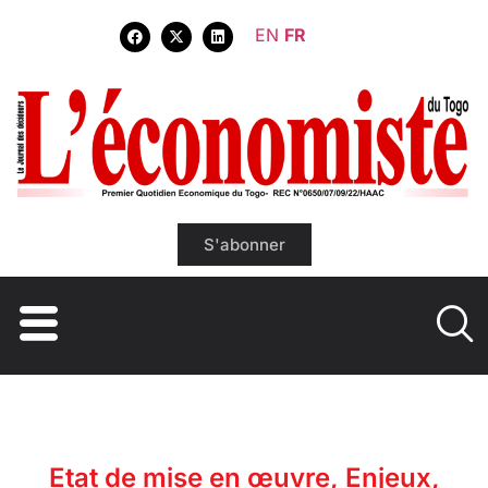
EN
FR
S'abonner
Etat de mise en œuvre, Enjeux,