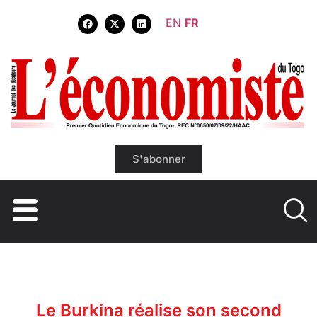
EN
FR
S'abonner
Le Burkina réalise son second