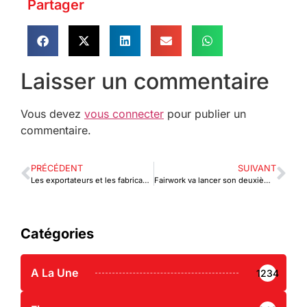
Partager
Laisser un commentaire
Vous devez
vous connecter
pour publier un
commentaire.
PRÉCÉDENT
SUIVANT
Les exportateurs et les fabricants d’Ashanti formés au NEDS et à l’AfCFTA
Fairwork va lancer son deuxième rapport sur les conditions de travail des travailleurs indépendants au Ghana
Catégories
A La Une
1234