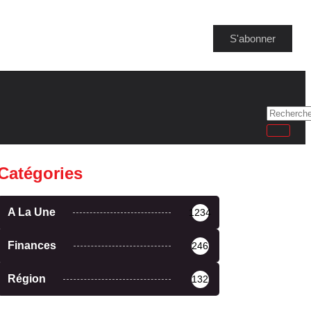
S'abonner
Catégories
A La Une
1234
Finances
246
Région
132