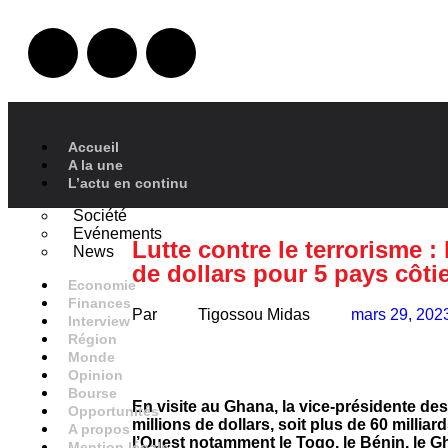
Accueil
A la une
L’actu en continu
Société
Evénements
Lutte contre le terrorisme 
News
de dollars pour 5 pays côti
Economie
Finances
Par
Tigossou Midas
mars 29, 202
Interview
Région
Monde
Opinion
Bourse
En visite au Ghana, la vice-présidente d
Opportunités
millions de dollars, soit plus de 60 millia
A propos
l’Ouest notamment le Togo, le Bénin, le Gha
Mention légale