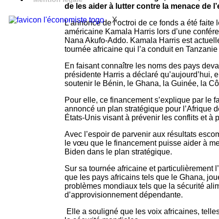
de les aider à lutter contre la menace de l’
X
L’annonce de l’octroi de ce fonds a été faite
américaine Kamala Harris lors d’une confér
Nana Akufo-Addo. Kamala Harris est actuell
tournée africaine qui l’a conduit en Tanzanie
En faisant connaître les noms des pays devan
présidente Harris a déclaré qu’aujourd’hui, el
soutenir le Bénin, le Ghana, la Guinée, la Côt
Pour elle, ce financement s’explique par le f
annoncé un plan stratégique pour l’Afrique de
États-Unis visant à prévenir les conflits et à 
Avec l’espoir de parvenir aux résultats esc
le vœu que le financement puisse aider à met
Biden dans le plan stratégique.
Sur sa tournée africaine et particulièrement 
que les pays africains tels que le Ghana, jo
problèmes mondiaux tels que la sécurité alime
d’approvisionnement dépendante.
Elle a souligné que les voix africaines, telle