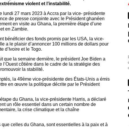
extrémisme violent et l’instabilité.
 le lundi 27 mars 2023 à Accra par la vice- présidente
ence de presse conjointe avec le Président ghanéen
ement en visite au Ghana, la première étape d’une
 et en Zambie.
t bénéficier des fonds promis par les USA, la vice-
le a le plaisir d’annoncer 100 millions de dollars pour
e d’Ivoire et le Togo.
ait que la semaine dernière, le président Joe Biden a
 l’Ouest côtière dans le cadre de la stratégie des
promouvoir la stabilité.
omptés, la 49ème vice-présidente des États-Unis a émis
tre en œuvre la politique décrite par le Président
l’étape du Ghana, la vice-présidente Harris, a déclaré
uent un rôle essentiel dans un certain nombre de
ntaire, la crise climatique et la chaîne
s que celles du Ghana, sont essentielles à la paix et à