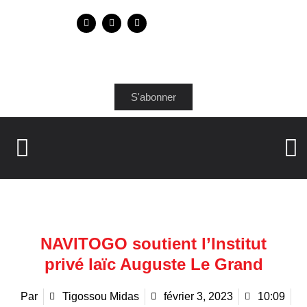
S'abonner
NAVITOGO soutient l’Institut
privé laïc Auguste Le Grand
Par
Tigossou Midas
février 3, 2023
10:09