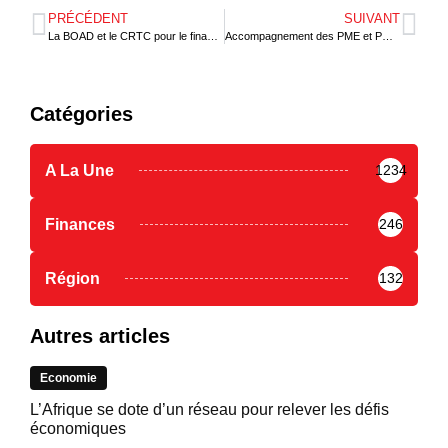
PRÉCÉDENT
SUIVANT
La BOAD et le CRTC pour le financement d’une agriculture résiliente
Accompagnement des PME et PMI au Togo : convention-cadre entre la CCIT et l’ONECCA
Catégories
A La Une
1234
Finances
246
Région
132
Autres articles
Economie
L’Afrique se dote d’un réseau pour relever les défis
économiques