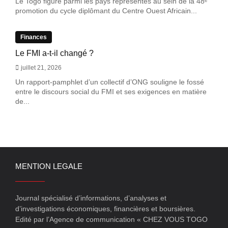
Le Togo figure parmi les pays représentés au sein de la 48ᵉ
promotion du cycle diplômant du Centre Ouest Africain...
Finances
Le FMI a-t-il changé ?
juillet 21, 2026
Un rapport-pamphlet d’un collectif d’ONG souligne le fossé
entre le discours social du FMI et ses exigences en matière
de...
MENTION LEGALE
Journal spécialisé d’informations, d’analyses et
d’investigations économiques, financières et boursières.
Edité par l’Agence de communication « CHEZ VOUS TOGO