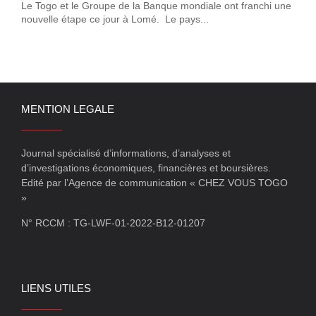
Le Togo et le Groupe de la Banque mondiale ont franchi une
nouvelle étape ce jour à Lomé. Le pays...
MENTION LEGALE
Journal spécialisé d’informations, d’analyses et
d’investigations économiques, financières et boursières.
Edité par l’Agence de communication « CHEZ VOUS TOGO
»
N° RCCM : TG-LWF-01-2022-B12-01207
LIENS UTILES