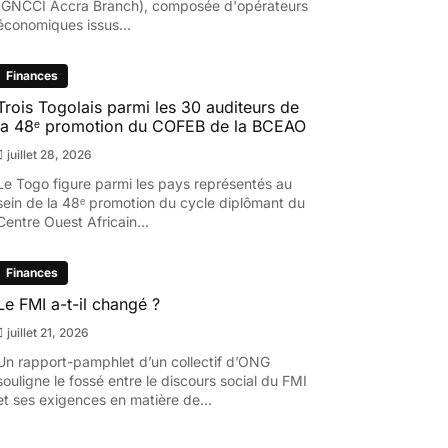
(GNCCI Accra Branch), composée d'opérateurs
économiques issus...
Finances
Trois Togolais parmi les 30 auditeurs de
la 48ᵉ promotion du COFEB de la BCEAO
juillet 28, 2026
Le Togo figure parmi les pays représentés au
sein de la 48ᵉ promotion du cycle diplômant du
Centre Ouest Africain...
Finances
Le FMI a-t-il changé ?
juillet 21, 2026
Un rapport-pamphlet d’un collectif d’ONG
souligne le fossé entre le discours social du FMI
et ses exigences en matière de...