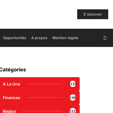
S'abonner
Opportunités
A propos
Mention légale
Catégories
A La Une
1235
Finances
246
Région
132