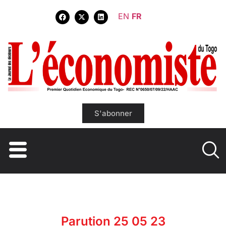
EN
FR
S'abonner
Parution 25 05 23