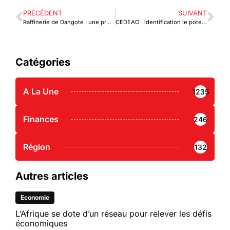
PRÉCÉDENT
SUIVANT
Raffinerie de Dangote : une production de 650 000 barils par jour
CEDEAO : identification le potentiel commercial intrarégional
Catégories
A La Une
1235
Finances
246
Région
132
Autres articles
Economie
L’Afrique se dote d’un réseau pour relever les défis
économiques