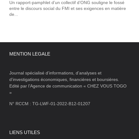
Un rapport-pamphlet d’un collectif d’ONG souligne le fossé
entre le discours social du FMI et ses exigences en matière
de...
MENTION LEGALE
Journal spécialisé d’informations, d’analyses et
d’investigations économiques, financières et boursières.
Edité par l’Agence de communication « CHEZ VOUS TOGO
»
N° RCCM : TG-LWF-01-2022-B12-01207
LIENS UTILES