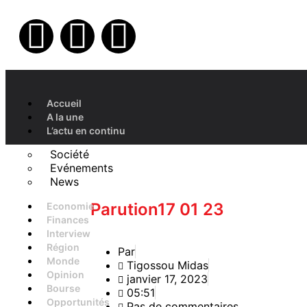
Accueil
A la une
L’actu en continu
Société
Evénements
News
Parution17 01 23
Economie
Finances
Interview
Région
Par
Monde
Tigossou Midas
Opinion
janvier 17, 2023
Bourse
05:51
Opportunités
Pas de commentaires