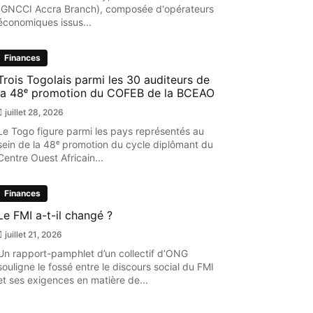
(GNCCI Accra Branch), composée d'opérateurs
économiques issus...
Finances
Trois Togolais parmi les 30 auditeurs de
la 48ᵉ promotion du COFEB de la BCEAO
juillet 28, 2026
Le Togo figure parmi les pays représentés au
sein de la 48ᵉ promotion du cycle diplômant du
Centre Ouest Africain...
Finances
Le FMI a-t-il changé ?
juillet 21, 2026
Un rapport-pamphlet d’un collectif d’ONG
souligne le fossé entre le discours social du FMI
et ses exigences en matière de...