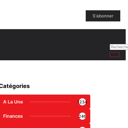
S'abonner
Catégories
A La Une
1234
Finances
246