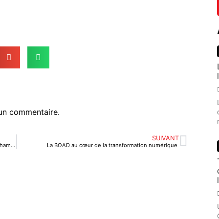
un commentaire.
SUIVANT
Togo : présentation des nouveaux textes régissant la Chambre du commerce et d’industrie
La BOAD au cœur de la transformation numérique