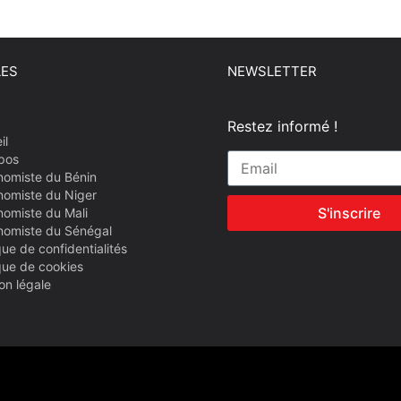
LES
NEWSLETTER
Restez informé !
il
pos
nomiste du Bénin
nomiste du Niger
S'inscrire
nomiste du Mali
nomiste du Sénégal
que de confidentialités
ique de cookies
on légale