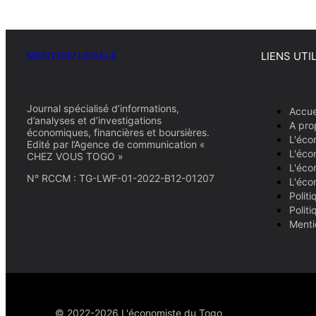
MENTION LEGALE
LIENS UTI
Journal spécialisé d’informations,
Accue
d’analyses et d’investigations
A pro
économiques, financières et boursières.
L'éco
Edité par l’Agence de communication «
L'éco
CHEZ VOUS TOGO »
L'éco
N° RCCM : TG-LWF-01-2022-B12-01207
L'éco
Politi
Polit
Menti
© 2022-2026 L'économiste du Togo