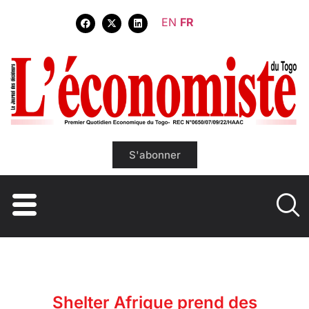
EN
FR
S'abonner
Shelter Afrique prend des