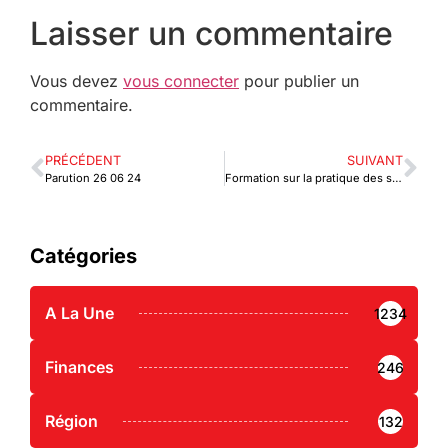
Laisser un commentaire
Vous devez
vous connecter
pour publier un
commentaire.
PRÉCÉDENT
SUIVANT
Parution 26 06 24
Formation sur la pratique des sûretés dans l’espace OHADA
Catégories
A La Une
1234
Finances
246
Région
132