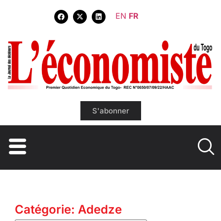
EN
FR
S'abonner
Catégorie: Adedze