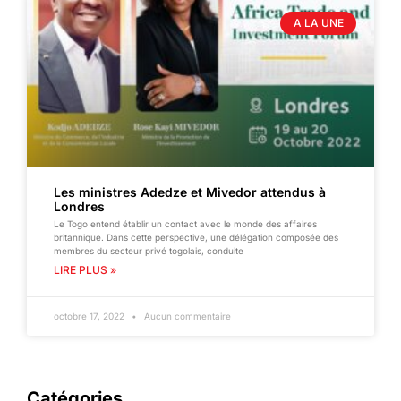
A LA UNE
Les ministres Adedze et Mivedor attendus à
Londres
Le Togo entend établir un contact avec le monde des affaires
britannique. Dans cette perspective, une délégation composée des
membres du secteur privé togolais, conduite
LIRE PLUS »
octobre 17, 2022
Aucun commentaire
Catégories