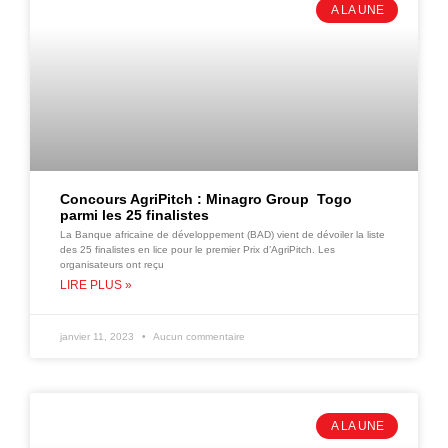
A LA UNE
Concours AgriPitch : Minagro Group Togo
parmi les 25 finalistes
La Banque africaine de développement (BAD) vient de dévoiler la liste
des 25 finalistes en lice pour le premier Prix d’AgriPitch. Les
organisateurs ont reçu
LIRE PLUS »
janvier 11, 2023
Aucun commentaire
A LA UNE