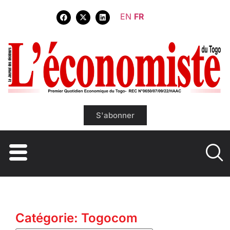
EN
FR
S'abonner
Catégorie: Togocom