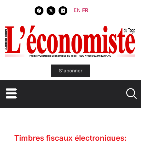
EN
FR
S'abonner
Timbres fiscaux électroniques: