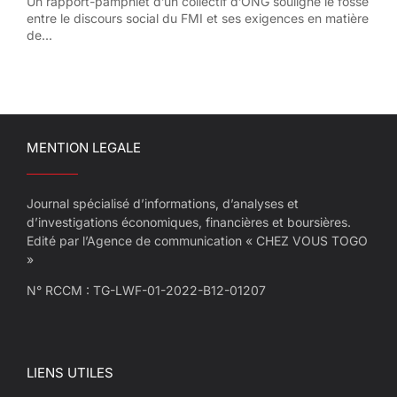
Un rapport-pamphlet d’un collectif d’ONG souligne le fossé
entre le discours social du FMI et ses exigences en matière
de...
MENTION LEGALE
Journal spécialisé d’informations, d’analyses et
d’investigations économiques, financières et boursières.
Edité par l’Agence de communication « CHEZ VOUS TOGO
»
N° RCCM : TG-LWF-01-2022-B12-01207
LIENS UTILES