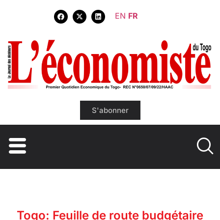
EN
FR
S'abonner
Togo: Feuille de route budgétaire