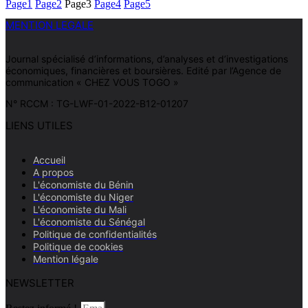
Page
1
Page
2
Page
3
Page
4
Page
5
MENTION LEGALE
Journal spécialisé d’informations, d’analyses et d’investigations
économiques, financières et boursières. Edité par l’Agence de
communication « CHEZ VOUS TOGO »
N° RCCM : TG-LWF-01-2022-B12-01207
LIENS UTILES
Accueil
A propos
L'économiste du Bénin
L'économiste du Niger
L'économiste du Mali
L'économiste du Sénégal
Politique de confidentialités
Politique de cookies
Mention légale
NEWSLETTER